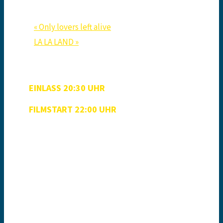
12. Juni, 2020, 22:00
«
Only lovers left alive
LA LA LAND
»
EINLASS 20:30 UHR
FILMSTART 22:00 UHR
AUS 2019, Regie: Damon Gameau, 92 Min., FSK
0, Dokumentarfilm
Damon Gameau begibt sich bei der Suche
nach Antworten auf drängende Fragen der