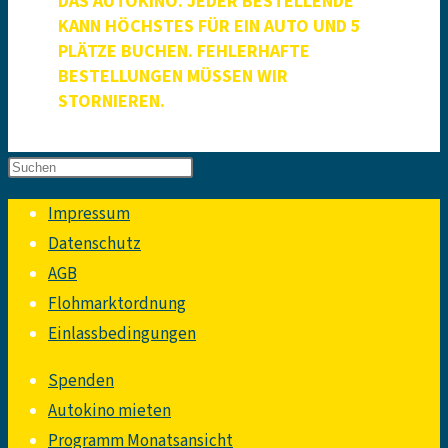
DAS AUTOKINO. JEDER BESTELLENDE
KANN HÖCHSTES FÜR EIN AUTO UND 5
PLÄTZE BUCHEN. FEHLERHAFTE
BESTELLUNGEN MÜSSEN WIR
STORNIEREN.
Impressum
Datenschutz
AGB
Flohmarktordnung
Einlassbedingungen
Spenden
Autokino mieten
Programm Monatsansicht